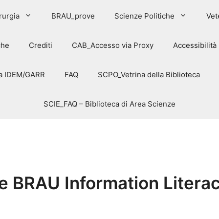
rurgia
BRAU_prove
Scienze Politiche
Vet
che
Crediti
CAB_Accesso via Proxy
Accessibilità
via IDEM/GARR
FAQ
SCPO_Vetrina della Biblioteca
SCIE_FAQ – Biblioteca di Area Scienze
 BRAU Information Literac