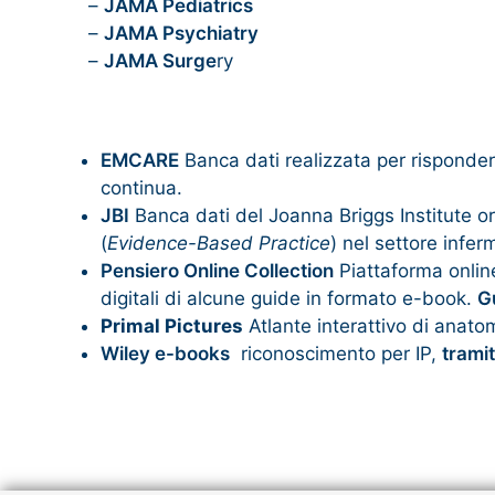
–
JAMA Pediatrics
–
JAMA Psychiatry
–
JAMA Surge
ry
EMCARE
Banca dati realizzata per rispondere
continua.
JBI
Banca dati del Joanna Briggs Institute o
(
Evidence-Based Practice
) nel settore inferm
Pensiero Online Collection
Piattaforma online 
digitali di alcune guide in formato e-book.
Gu
Primal Pictures
Atlante interattivo di anat
Wiley e-books
riconoscimento per IP,
trami