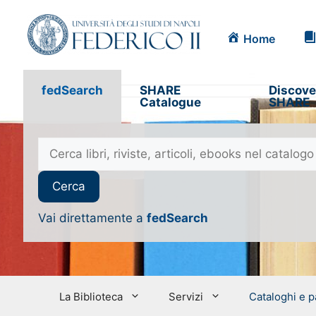
Home
fedSearch
SHARE
Discove
Catalogue
SHARE
Vai direttamente a
fedSearch
La Biblioteca
Servizi
Cataloghi e p