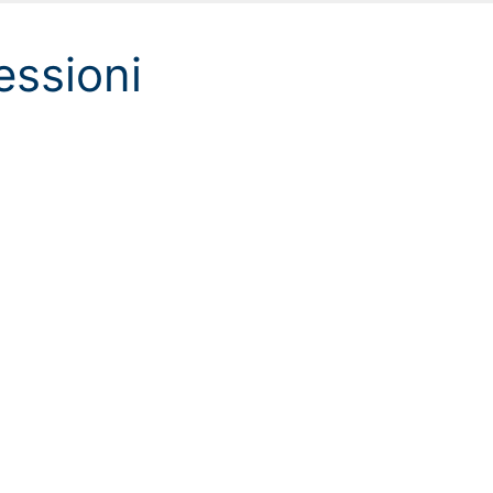
essioni