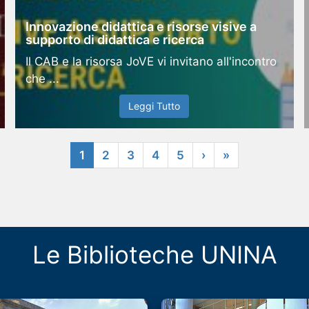
Innovazione didattica e risorse visive a
supporto di didattica e ricerca
Il CAB e la risorsa JoVE vi invitano all'incontro
che ...
Leggi Tutto
1
2
3
4
5
›
»
Le Biblioteche UNINA