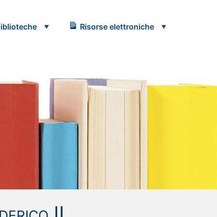
iblioteche
Risorse elettroniche
derico II