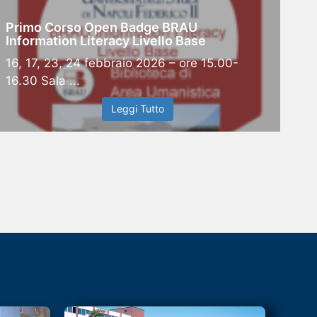
Primo Corso Open Badge BRAU
Information Literacy Livello Base
16, 17, 23, 24 febbraio 2026 – ore 15.00-
16.30 Sala ...
Leggi Tutto