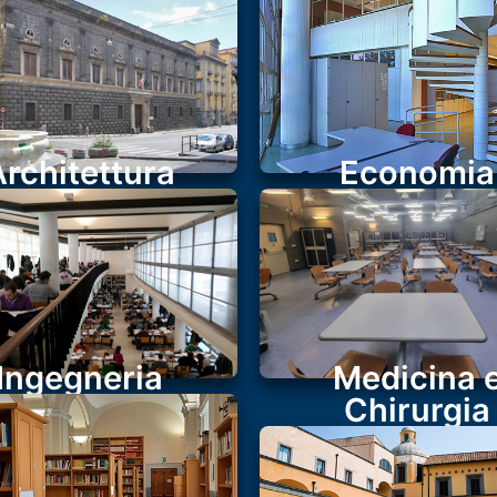
Architettura
Economia
Ingegneria
Medicina 
Chirurgia