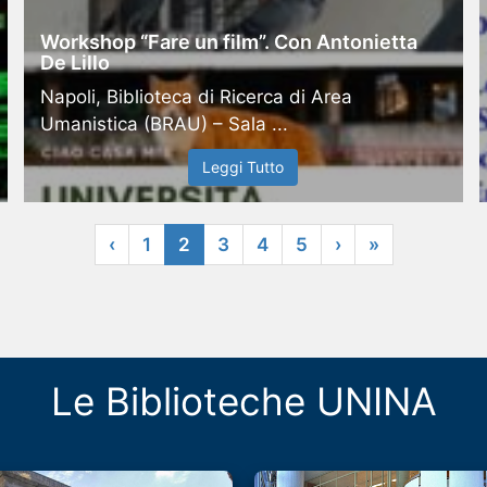
Workshop “Fare un film”. Con Antonietta
De Lillo
Napoli, Biblioteca di Ricerca di Area
Umanistica (BRAU) – Sala ...
Leggi Tutto
‹
1
2
3
4
5
›
»
Le Biblioteche UNINA