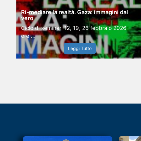
Ri-mediare la realtà. Gaza: immagini dal
vero
Ciclo di seminari 12, 19, 26 febbraio 2026 –
ore ...
Leggi Tutto