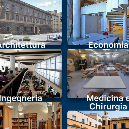
Architettura
Economia
Ingegneria
Medicina 
Chirurgia