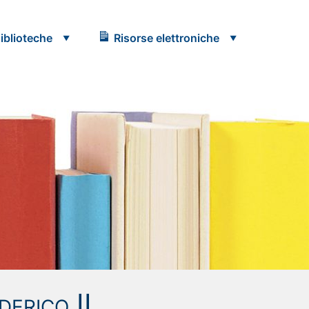
iblioteche
Risorse elettroniche
derico II