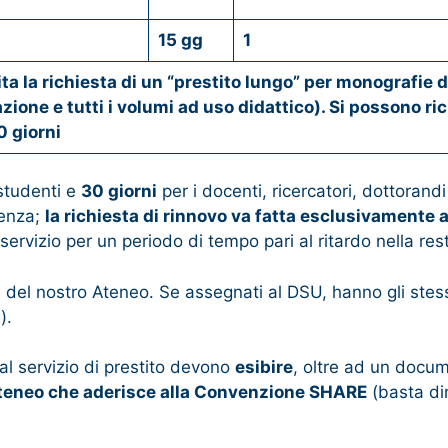
15 gg
1
tita la richiesta di un “prestito lungo” per monografi
azione e tutti i volumi ad uso didattico). Si possono r
 giorni
 studenti e
30 giorni
per i docenti, ricercatori, dottorand
denza;
la richiesta di rinnovo va fatta esclusivamente 
ervizio per un periodo di tempo pari al ritardo nella rest
 del nostro Ateneo. Se assegnati al DSU, hanno gli stessi 
).
l servizio di prestito devono
esibire
, oltre ad un docum
’Ateneo che aderisce alla Convenzione SHARE
(basta di