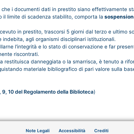
he i documenti dati in prestito siano effettivamente stat
o il limite di scadenza stabilito, comporta la
sospensione 
uto in prestito, trascorsi 5 giorni dal terzo e ultimo soll
ndebita, agli organismi disciplinari istituzionali.
ollarne l’integrità e lo stato di conservazione e far pre
ente riscontrati.
 la restituisca danneggiata o la smarrisca, è tenuto a r
stando materiale bibliografico di pari valore sulla base 
8, 9, 10 del Regolamento della Biblioteca
)
Note Legali
Accessibilità
Crediti