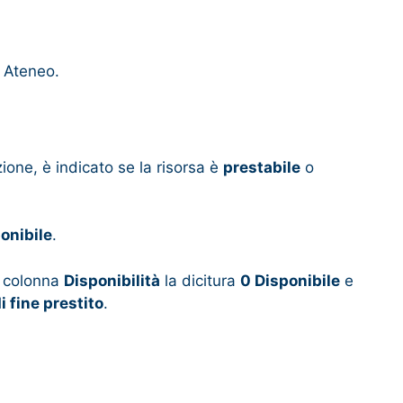
i Ateneo.
zione, è indicato se la risorsa è
prestabile
o
ponibile
.
a colonna
Disponibilità
la dicitura
0 Disponibile
e
i fine prestito
.