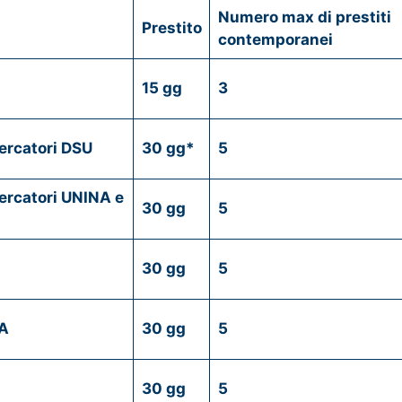
Numero max di prestiti
Prestito
contemporanei
15 gg
3
ercatori DSU
30 gg*
5
ercatori UNINA e
30 gg
5
30 gg
5
TA
30 gg
5
30 gg
5