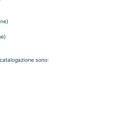
one)
ne)
i catalogazione sono: