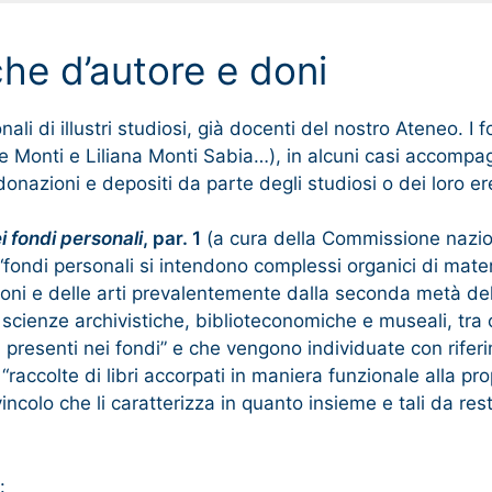
che d’autore e doni
ali di illustri studiosi, già docenti del nostro Ateneo. I 
re Monti e Liliana Monti Sabia…), in alcuni casi accompag
onazioni e depositi da parte degli studiosi o dei loro er
i fondi personali
, par. 1
(a cura della Commissione naziona
“fondi personali si intendono complessi organici di materi
ioni e delle arti prevalentemente dalla seconda metà del 
 scienze archivistiche, biblioteconomiche e museali, tra cu
ra presenti nei fondi” e che vengono individuate con rifer
raccolte di libri accorpati in maniera funzionale alla pro
colo che li caratterizza in quanto insieme e tali da resti
: