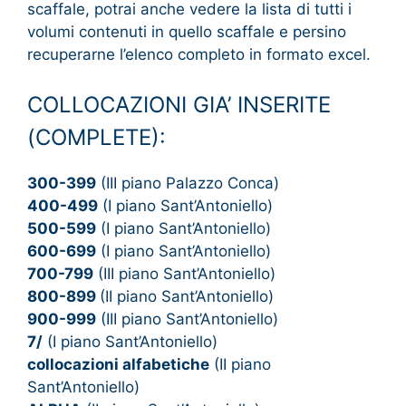
scaffale, potrai anche vedere la lista di tutti i
volumi contenuti in quello scaffale e persino
recuperarne l’elenco completo in formato excel.
COLLOCAZIONI GIA’ INSERITE
(COMPLETE):
300-399
(III piano Palazzo Conca)
400-499
(I piano Sant’Antoniello)
500-599
(I piano Sant’Antoniello)
600-699
(I piano Sant’Antoniello)
700-799
(III piano Sant’Antoniello)
800-899
(II piano Sant’Antoniello)
900-999
(III piano Sant’Antoniello)
7/
(I piano Sant’Antoniello)
collocazioni alfabetiche
(II piano
Sant’Antoniello)