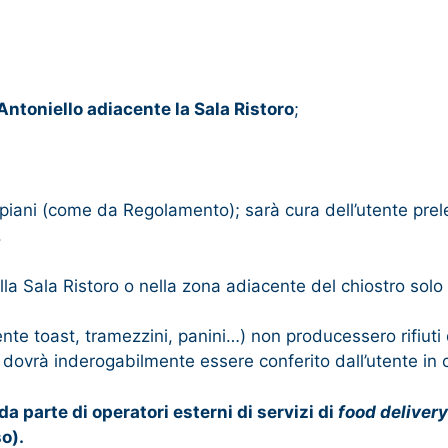
’Antoniello adiacente la Sala Ristoro
;
ni (come da Regolamento); sarà cura dell’utente prelevar
.
ala Ristoro o nella zona adiacente del chiostro solo all
te toast, tramezzini, panini…) non producessero rifiuti di
…) dovrà inderogabilmente essere conferito dall’utente in c
a parte di operatori esterni di servizi di
food delivery
o).