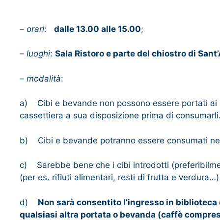
–
orari
:
dalle 13.00 alle 15.00
;
–
luoghi
:
Sala Ristoro e parte del chiostro di Sant
–
modalità
:
a) Cibi e bevande non possono essere portati ai pia
cassettiera a sua disposizione prima di consumarli
b) Cibi e bevande potranno essere consumati nella S
c) Sarebbe bene che i cibi introdotti (preferibilmen
(per es. rifiuti alimentari, resti di frutta e verdura
d)
Non sarà consentito l’ingresso in biblioteca d
qualsiasi altra portata o bevanda (caffè compres