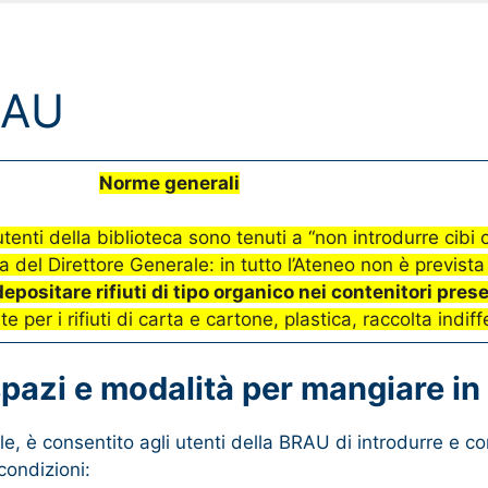
RAU
Norme generali
 utenti della biblioteca sono tenuti a “non introdurre cibi
a del Direttore Generale: in tutto l’Ateneo non è prevista
positare rifiuti di tipo organico nei contenitori pres
 per i rifiuti di carta e cartone, plastica, raccolta indiff
 spazi e modalità per mangiare i
le, è consentito agli utenti della BRAU di introdurre e 
condizioni: