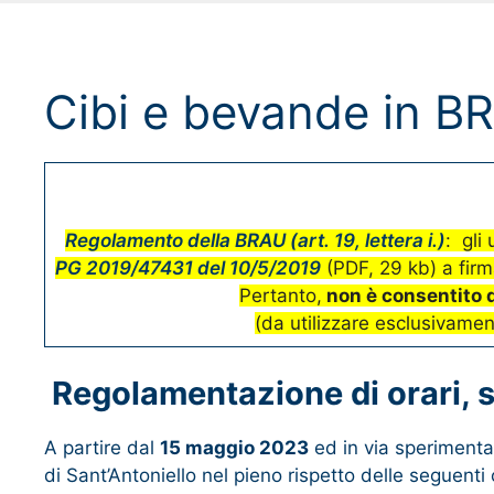
Cibi e bevande in B
Regolamento della BRAU (art. 19, lettera i.)
: gli
PG 2019/47431 del 10/5/2019
(PDF, 29 kb)
a firm
Pertanto,
non è consentito de
(da utilizzare esclusivamente
Regolamentazione
di orari,
A partire dal
15 maggio 2023
ed in via sperimenta
di Sant’Antoniello nel pieno rispetto delle seguenti 