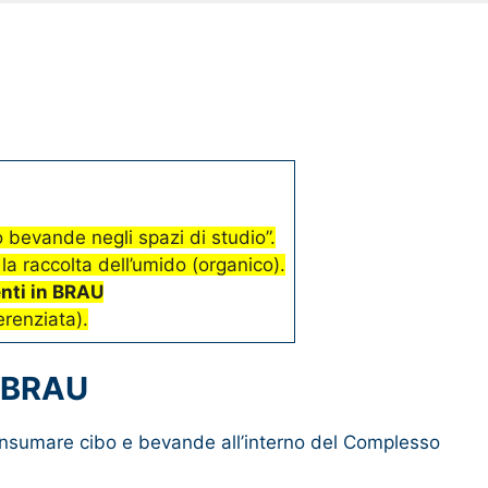
 o bevande negli spazi di studio”.
 la raccolta dell’umido (organico).
enti in BRAU
erenziata).
n BRAU
consumare cibo e bevande all’interno del Complesso