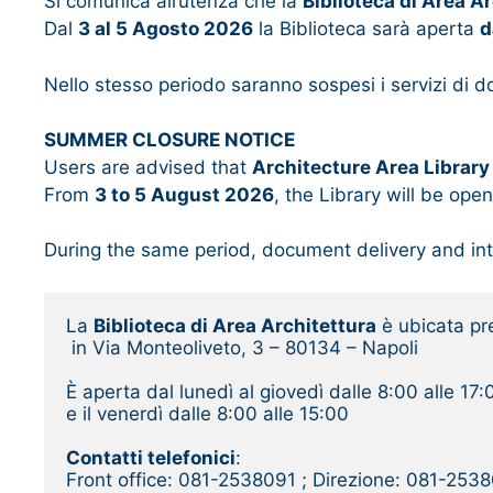
Si comunica all’utenza che la
Biblioteca di Area 
Dal
3 al 5 Agosto 2026
la Biblioteca sarà aperta
d
Nello stesso periodo saranno sospesi i servizi di do
SUMMER CLOSURE NOTICE
Users are advised that
Architecture Area Library
From
3 to 5 August 2026
, the Library will be ope
During the same period, document delivery and inte
La 
Biblioteca di Area Architettura
 è ubicata pr
 in Via Monteoliveto, 3 – 80134 – Napoli 
È aperta dal lunedì al giovedì dalle 8:00 alle 17:
e il venerdì dalle 8:00 alle 15:00
Contatti telefonici
: 
Front office: 081-2538091 ; Direzione: 081-253