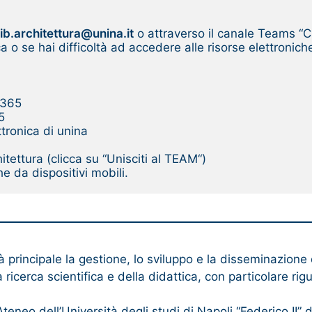
ib.architettura@unina.it
 o attraverso il canale Teams “Ch
ica o se hai difficoltà ad accedere alle risorse elettroni
e365
5
ttronica di unina
itettura (clicca su “Unisciti al TEAM“)
 da dispositivi mobili.
à principale la gestione, lo sviluppo e la disseminazione
ricerca scientifica e della didattica, con particolare rigua
Ateneo dell’Università degli studi di Napoli “Federico II”