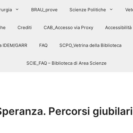
rurgia
BRAU_prove
Scienze Politiche
Vet
che
Crediti
CAB_Accesso via Proxy
Accessibilità
via IDEM/GARR
FAQ
SCPO_Vetrina della Biblioteca
SCIE_FAQ – Biblioteca di Area Scienze
peranza. Percorsi giubilari