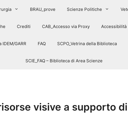
rurgia
BRAU_prove
Scienze Politiche
Vet
che
Crediti
CAB_Accesso via Proxy
Accessibilità
via IDEM/GARR
FAQ
SCPO_Vetrina della Biblioteca
SCIE_FAQ – Biblioteca di Area Scienze
isorse visive a supporto di