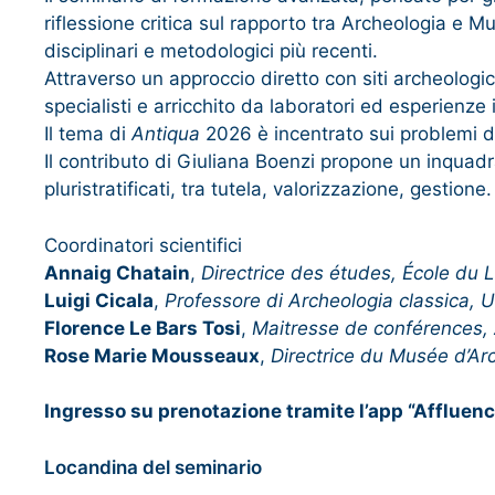
riflessione critica sul rapporto tra Archeologia e 
disciplinari e metodologici più recenti.
Attraverso un approccio diretto con siti archeologici
specialisti e arricchito da laboratori ed esperienze 
Il tema di
Antiqua
2026 è incentrato sui problemi del
Il contributo di Giuliana Boenzi propone un inquadra
pluristratificati, tra tutela, valorizzazione, gestione.
Coordinatori scientifici
Annaig Chatain
,
Directrice des études, École du L
Luigi Cicala
,
Professore di Archeologia classica, Un
Florence Le Bars Tosi
,
Maitresse de conférences, A
Rose Marie Mousseaux
,
Directrice du Musée d’Ar
Ingresso su prenotazione tramite l’app “Affluen
Locandina del seminario