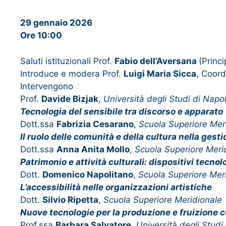
29 gennaio 2026
Ore 10:00
Saluti istituzionali Prof.
Fabio dell’Aversana
(Princ
Introduce e modera Prof.
Luigi Maria Sicca
, Coord
Intervengono
Prof.
Davide Bizjak
,
Università degli Studi di Napol
Tecnologia del sensibile tra discorso e apparato
Dott.ssa
Fabrizia Cesarano
,
Scuola Superiore Mer
Il ruolo delle comunità e della cultura nella gestio
Dott.ssa
Anna Anita Mollo
,
Scuola Superiore Meri
Patrimonio e attività culturali: dispositivi tecno
Dott.
Domenico Napolitano
,
Scuola Superiore Mer
L’accessibilità nelle organizzazioni artistiche
Dott.
Silvio Ripetta
,
Scuola Superiore Meridionale
Nuove tecnologie per la produzione e fruizione c
Prof.ssa
Barbara Salvatore
,
Università degli Studi 