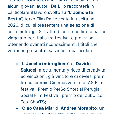
alcuni giovani autori, De Lillo racconterà in
particolare il lavoro svolto su “
L’Uomo e la
Bestia
”, terzo Film Partecipato in uscita nel
2026, di cui si presenterà una selezione di
cortometraggi. Si tratta di corti che finora hanno
viaggiato per l’Italia tra festival e proiezioni,
ottenendo svariati riconoscimenti. I titoli che
verranno presentati saranno in particolare:
“
L’Uccello imbroglione
” di
Davide
Salucci
, mockumentary ricco di creatività
ed emozioni, già vincitore di diversi premi
tra cui premio Cinemavvernire all’AS Film
festival, Premio PerSo Short al Perugia
Social Film Festival, premio del pubblico
Eco-ShorTS;
“
Ciao Casa Mia
” di
Andrea Morabito
, un