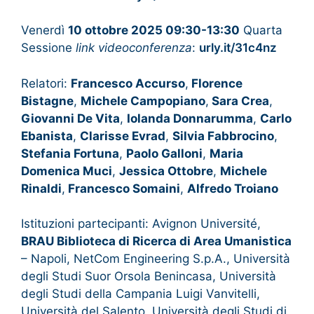
Venerdì
10 ottobre 2025 09:30-13:30
Quarta
Sessione
link videoconferenza
:
urly.it/31c4nz
Relatori:
Francesco Accurso
,
Florence
Bistagne
,
Michele Campopiano
,
Sara Crea
,
Giovanni De Vita
,
Iolanda Donnarumma
,
Carlo
Ebanista
,
Clarisse Evrad
,
Silvia Fabbrocino
,
Stefania Fortuna
,
Paolo Galloni
,
Maria
Domenica Muci
,
Jessica Ottobre
,
Michele
Rinaldi
,
Francesco Somaini
,
Alfredo Troiano
Istituzioni partecipanti: Avignon Université,
BRAU Biblioteca di Ricerca di Area Umanistica
– Napoli, NetCom Engineering S.p.A., Università
degli Studi Suor Orsola Benincasa, Università
degli Studi della Campania Luigi Vanvitelli,
Università del Salento, Università degli Studi di