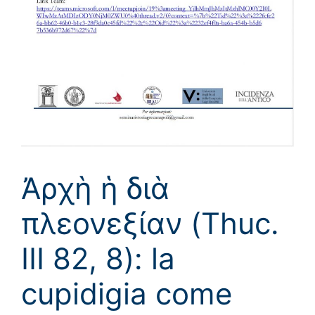
Ἀρχὴ ἡ διὰ
πλεονεξίαν (Thuc.
III 82, 8): la
cupidigia come