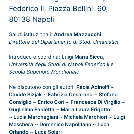
Federico II, Piazza Bellini, 60,
80138 Napoli
Saluti istituzionali:
Andrea Mazzucchi
,
Direttore del Dipartimento di Studi Umanistici
Introduce e coordina:
Luigi Maria Sicca
,
Università degli Studi di Napoli Federico II
e
Scuola Superiore Meridionale
Ne discutono con gli autori:
Paola Adinolfi
~
Davide Bizjak
~
Fabrizia Cesarano
~
Stefano
Consiglio
~
Enrico Cori
~
Francesca Di Virgilio
~
Guglielmo Faldetta
~
Maria Laura Frigotto
~
Lucia Marchegiani
~
Michela Marchiori
~
Luigi
Moschera
~
Domenico Napolitano
~
Luca
Orlando
~
Luca Solari