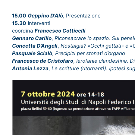
15.00
Geppino D’Alò
, Presentazione
15.30
Interventi
coordina
Francesco Cotticelli
Gennaro Carillo
,
Riconsacrare lo spazio. Sul pens
Concetta D’Angeli
,
Nostalgia? «Occhi gettati» e «G
Pasquale Scialò
,
Precipizi per stonati d’organo
Francesco de Cristofaro
,
Ierofanie clandestine. 
Antonia Lezza
,
Le scritture (ritornanti). Ipotesi su